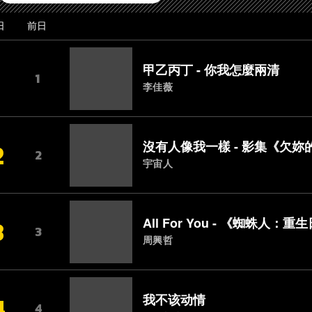
日
前日
1
甲乙丙丁 - 你我怎麼兩清
1
李佳薇
2
沒有人像我一樣 - 影集《欠
2
宇宙人
3
All For You - 《蜘蛛人
3
周興哲
4
我不该动情
4