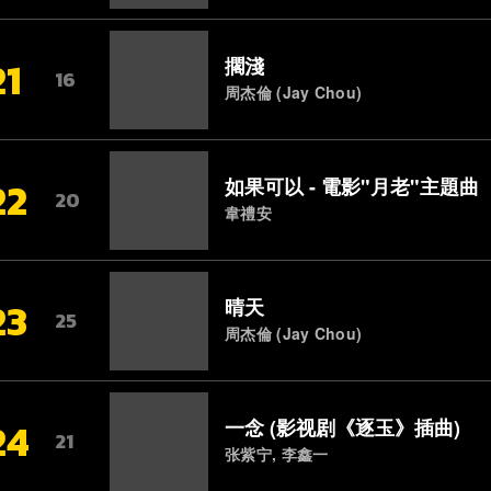
21
擱淺
16
周杰倫 (Jay Chou)
22
如果可以 - 電影"月老"主題曲
20
韋禮安
23
晴天
25
周杰倫 (Jay Chou)
24
一念 (影视剧《逐玉》插曲)
21
张紫宁, 李鑫一