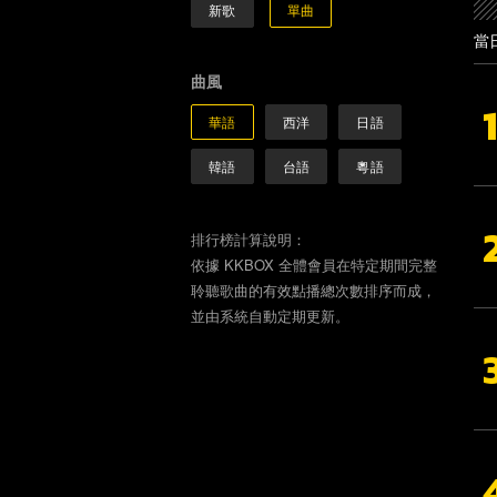
新歌
單曲
當
曲風
華語
西洋
日語
韓語
台語
粵語
排行榜計算說明：
依據 KKBOX 全體會員在特定期間完整
聆聽歌曲的有效點播總次數排序而成，
並由系統自動定期更新。