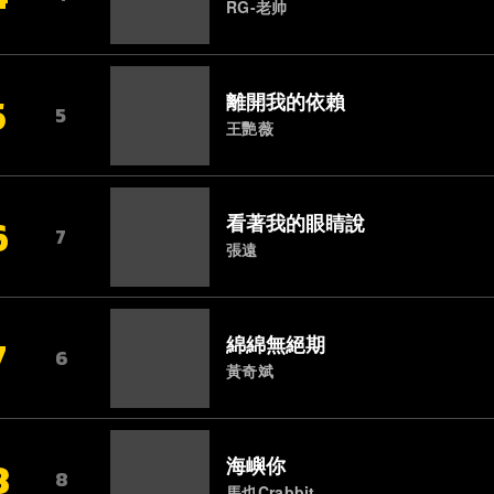
RG-老帅
5
離開我的依賴
5
王艷薇
6
看著我的眼睛說
7
張遠
7
綿綿無絕期
6
黃奇斌
8
海嶼你
8
馬也Crabbit