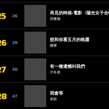
25
再見的時候-電影〈陽光女子合
26
洪佩瑜
26
想和你看五月的晚霞
29
陳華
27
有一種遺憾叫我們
30
于冬然
28
我會等
47
承桓