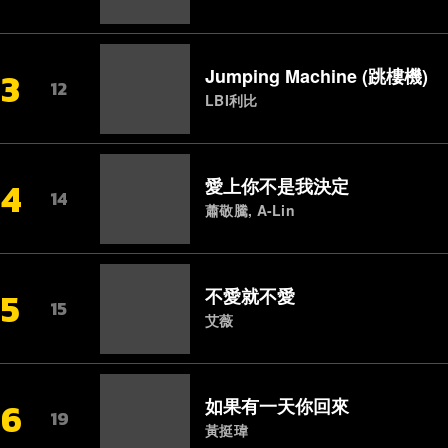
13
Jumping Machine (跳樓機)
12
LBI利比
14
愛上你不是我決定
14
蕭敬騰, A-Lin
15
不愛就不愛
15
艾薇
16
如果有一天你回來
19
黃挺瑋