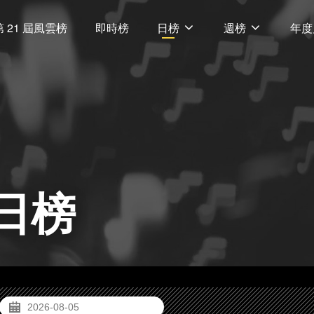
第 21 屆風雲榜
即時榜
日榜
週榜
年度
日榜