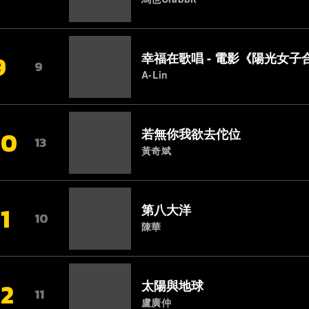
9
幸福在歌唱 - 電影《陽光女
9
A-Lin
10
若無你我欲去佗位
13
黃奇斌
11
第八大洋
10
陳華
12
太陽與地球
11
盧廣仲