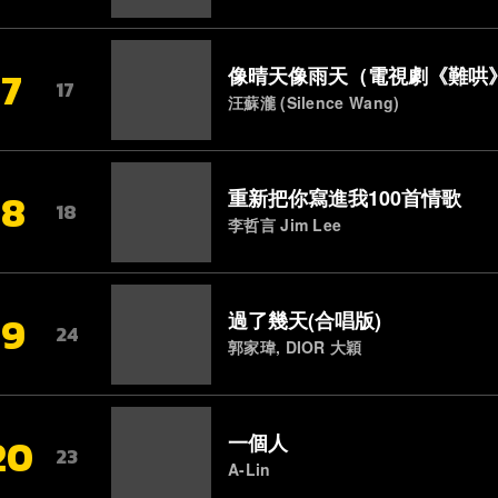
17
像晴天像雨天（電視劇《難哄
17
汪蘇瀧 (Silence Wang)
18
重新把你寫進我100首情歌
18
李哲言 Jim Lee
19
過了幾天(合唱版)
24
郭家瑋, DIOR 大穎
20
一個人
23
A-Lin