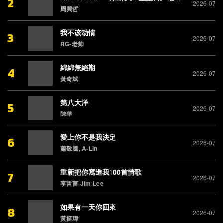
2
2026-07
周興哲
我不该动情
3
2026-07
RG-老帅
綿綿無絕期
4
2026-07
黃奇斌
第八大洋
5
2026-07
陳華
愛上你不是我決定
6
2026-07
蕭敬騰, A-Lin
重新把你寫進我100首情歌
7
2026-07
李哲言 Jim Lee
如果有一天你回來
8
2026-07
黃挺瑋