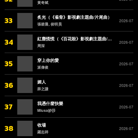
黃奇斌
炙光（《雀骨》影視劇主題曲/片尾曲）
33
2026-07
張碧晨, 侯明昊
紅塵慌慌（《百花殺》影視劇主題曲/片尾曲）
34
2026-07
周深
穿上你的愛
35
2026-07
派偉俊
媚人
36
2026-07
薛之謙
我憑什麼快樂
37
2026-07
Miusa妙莎
收場
38
2026-07
羅志祥