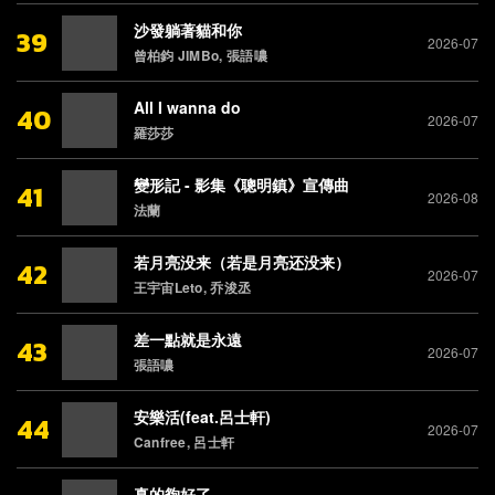
沙發躺著貓和你
39
2026-07
曾柏鈞 JIMBo, 張語噥
All I wanna do
40
2026-07
羅莎莎
變形記 - 影集《聰明鎮》宣傳曲
41
2026-08
法蘭
若月亮没来（若是月亮还没来）
42
2026-07
王宇宙Leto, 乔浚丞
差一點就是永遠
43
2026-07
張語噥
安樂活(feat.呂士軒)
44
2026-07
Canfree, 呂士軒
真的夠好了