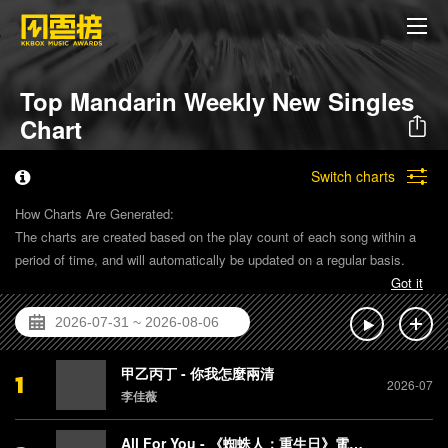
Top Mandarin Weekly New Singles
Chart
Switch charts
How Charts Are Generated:
The charts are created based on the play count of each song within a
period of time, and will automatically be updated on a regular basis.
Got it
甲乙丙丁 - 你我怎麼兩清
1
2026-07
李佳薇
All For You - 《蜘蛛人：重生日》電影片尾曲