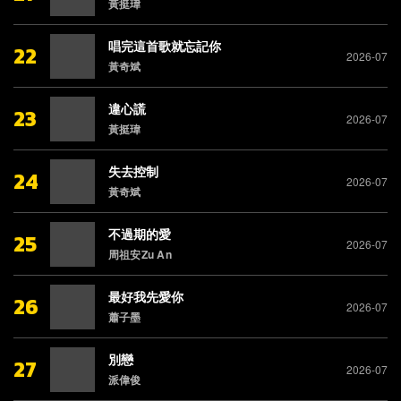
黃挺瑋
唱完這首歌就忘記你
22
2026-07
黃奇斌
違心謊
23
2026-07
黃挺瑋
失去控制
24
2026-07
黃奇斌
不過期的愛
25
2026-07
周祖安Zu An
最好我先愛你
26
2026-07
蕭子墨
別戀
27
2026-07
派偉俊