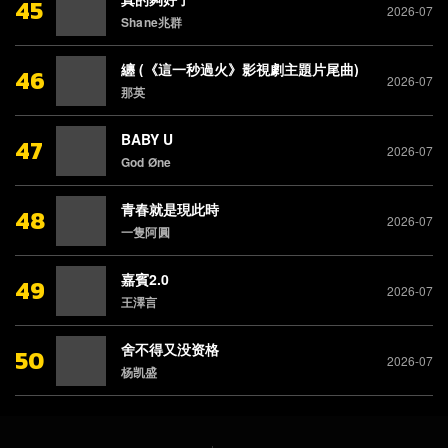
45
2026-07
Shane兆群
纏 (《這一秒過火》影視劇主題片尾曲)
46
2026-07
那英
BABY U
47
2026-07
God Øne
青春就是現此時
48
2026-07
一隻阿圓
嘉賓2.0
49
2026-07
王澤言
舍不得又没资格
50
2026-07
杨凯盛