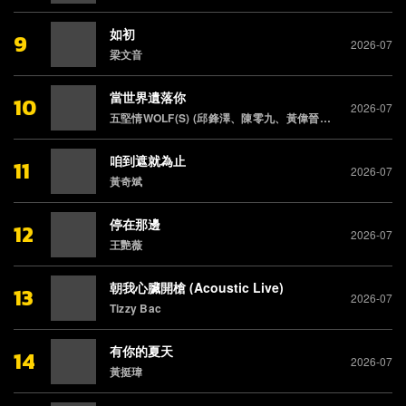
如初
9
2026-07
梁文音
當世界遺落你
10
2026-07
五堅情WOLF(S) (邱鋒澤、陳零九、黃偉晉、賴晏駒、婁峻碩)
咱到遮就為止
11
2026-07
黃奇斌
停在那邊
12
2026-07
王艷薇
朝我心臟開槍 (Acoustic Live)
13
2026-07
Tizzy Bac
有你的夏天
14
2026-07
黃挺瑋